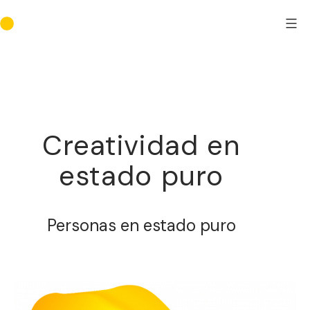
Saltar
al
Joel
contenido
López
Novoa
Creatividad en
estado puro
Personas en estado puro